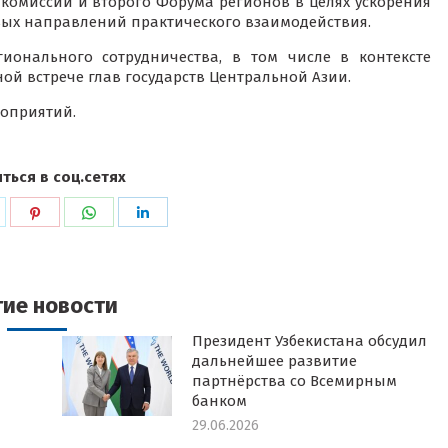
комиссии и второго Форума регионов в целях ускорения
вых направлений практического взаимодействия.
ионального сотрудничества, в том числе в контексте
ой встрече глав государств Центральной Азии.
роприятий.
ться в соц.сетях
ься
оделиться
Поделиться
Поделиться
Поделиться
в
в
в
k
witter
Pinterest
WhatsApp
LinkedIn
гие новости
Президент Узбекистана обсудил
дальнейшее развитие
партнёрства со Всемирным
банком
29.06.2026