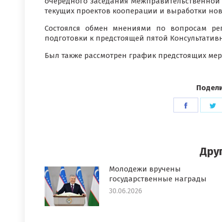
очередного заседания Межправительственной 
текущих проектов кооперации и выработки но
Состоялся обмен мнениями по вопросам рег
подготовки к предстоящей пятой Консультативн
Был также рассмотрен график предстоящих ме
Подели
Поделит
П
в
в
Faceboo
T
Дру
Молодежи вручены
государственные награды
30.06.2026