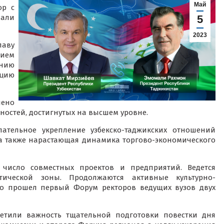
Май
ор с
мали
5
2023
аву
нием
нию
цию
лено
остей, достигнутых на высшем уровне.
ательное укрепление узбекско-таджикских отношений
 а также нарастающая динамика торгово-экономического
 число совместных проектов и предприятий. Ведется
стической зоны. Продолжаются активные культурно-
о прошел первый Форум ректоров ведущих вузов двух
метили важность тщательной подготовки повестки дня