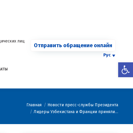
СООБЩИТЬ О
Страница
Страница
Страница
Страница
КАРТЕЛЕ
Facebook
Telegram
YouTube
Twitter
Страница
открывается
открывается
открывается
открывается
Instagram
в
в
в
в
открывается
новом
новом
новом
новом
в
ических лиц
Отправить обращение онлайн
окне
окне
окне
окне
новом
окне
Рус
Откры
АКТЫ
ь:
Главная
Новости пресс-службы Президента
Лидеры Узбекистана и Франции приняли…