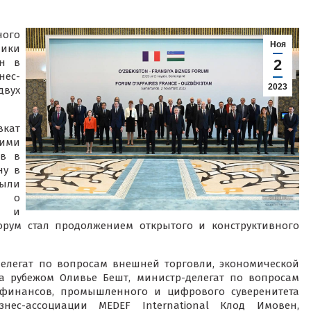
ого
Ноя
ики
ан в
2
нес-
2023
двух
кат
ими
ов в
ну в
были
и о
о и
рум стал продолжением открытого и конструктивного
делегат по вопросам внешней торговли, экономической
а рубежом Оливье Бешт, министр-делегат по вопросам
финансов, промышленного и цифрового суверенитета
нес-ассоциации MEDEF International Клод Имовен,