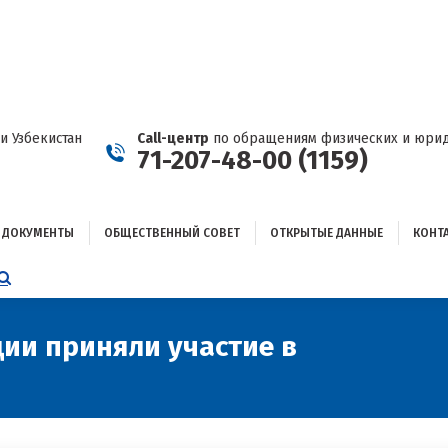
ДОКУМЕНТЫ
ОБЩЕСТВЕННЫЙ СОВЕТ
ОТКРЫТЫЕ ДАННЫЕ
КОНТАКТЫ
и Узбекистан
Call-центр
по обращениям физических и юрид
71-207-48-00 (1159)
ДОКУМЕНТЫ
ОБЩЕСТВЕННЫЙ СОВЕТ
ОТКРЫТЫЕ ДАННЫЕ
КОНТ
НИЦА
AGRAM
ЕТСЯ
ЫВАЕТСЯ
ии приняли участие в
Вы здес
ОМ