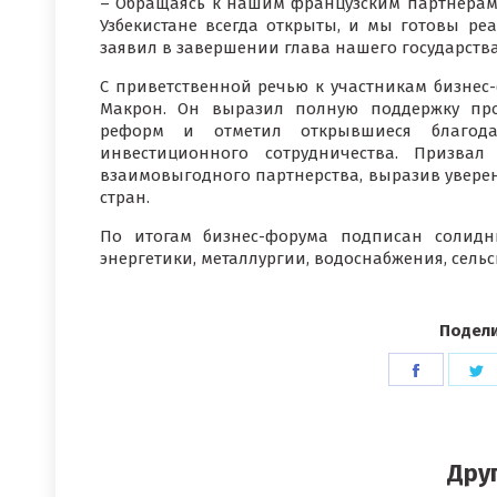
– Обращаясь к нашим французским партнерам,
Узбекистане всегда открыты, и мы готовы ре
заявил в завершении глава нашего государства
С приветственной речью к участникам бизнес
Макрон. Он выразил полную поддержку пр
реформ и отметил открывшиеся благода
инвестиционного сотрудничества. Призвал
взаимовыгодного партнерства, выразив уверен
стран.
По итогам бизнес-форума подписан солидн
энергетики, металлургии, водоснабжения, сельс
Подели
Поделит
П
в
в
Faceboo
T
Дру