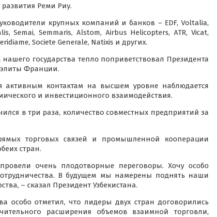
 развития Реми Риу.
ководители крупных компаний и банков – EDF, Voltalia,
alis, Semai, Semmaris, Alstom, Airbus Helicopters, ATR, Vicat,
eridiame, Societe Generale, Natixis и других.
а нашего государства тепло поприветствовал Президента
 элиты Франции.
ря активным контактам на высшем уровне наблюдается
мического и инвестиционного взаимодействия.
ился в три раза, количество совместных предприятий за
прямых торговых связей и промышленной кооперации
беих стран.
провели очень плодотворные переговоры. Хочу особо
 сотрудничества. В будущем мы намерены поднять наши
тва, – сказал Президент Узбекистана.
ва особо отметил, что лидеры двух стран договорились
чительного расширения объемов взаимной торговли,