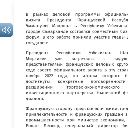
В рамках деловой программы официальн
визита Президента Французской Республ
Эммануэля Макрона в Республику Узбекист
городе Самарканде состоялся совместный биз
форум. В его работе приняли участие главы 
государств.
Президент Республики Узбекистан Шав
Мирзиёев уже встречался с ведущ
представителями французских деловых круг
ходе своего официального визита в эту стра
ноябре 2022 года, по итогам которого 
достигнуты конкретные договорённост
расширении торгово-экономическог
инвестиционного партнерства. Нынешний фо
диалога.
Французскую сторону представляли министр-
привлекательности и французских граждан з
промышленности при министре экономики, 
Ролан Лескюр, генеральный директор биз