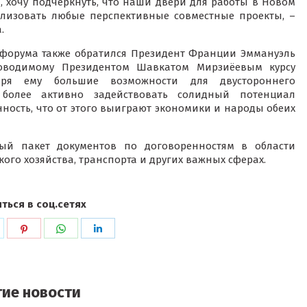
 хочу подчеркнуть, что наши двери для работы в Новом
ализовать любые перспективные совместные проекты, –
.
-форума также обратился Президент Франции Эммануэль
оводимому Президентом Шавкатом Мирзиёевым курсу
ря ему большие возможности для двустороннего
 более активно задействовать солидный потенциал
ность, что от этого выиграют экономики и народы обеих
ый пакет документов по договоренностям в области
кого хозяйства, транспорта и других важных сферах.
ться в соц.сетях
ься
оделиться
Поделиться
Поделиться
Поделиться
в
в
в
k
witter
Pinterest
WhatsApp
LinkedIn
гие новости