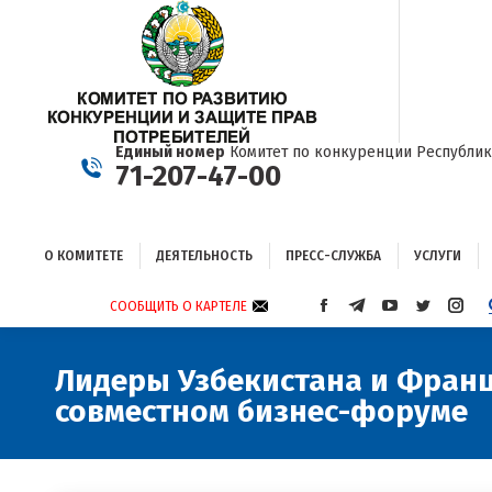
О КОМИТЕТЕ
ДЕЯТЕЛЬНОСТЬ
ПРЕСС-СЛУЖБА
УСЛУГИ
Единый номер
Комитет по конкуренции Республик
71-207-47-00
О КОМИТЕТЕ
ДЕЯТЕЛЬНОСТЬ
ПРЕСС-СЛУЖБА
УСЛУГИ
СООБЩИТЬ О КАРТЕЛЕ
СТРАНИЦА
СТРАНИЦА
СТРАНИЦА
СТРАНИЦА
СТРА
FACEBOOK
TELEGRAM
YOUTUBE
TWITTER
INST
ОТКРЫВАЕТСЯ
ОТКРЫВАЕТСЯ
ОТКРЫВАЕТСЯ
ОТКРЫВА
ОТКР
Лидеры Узбекистана и Франц
В
В
В
В
В
совместном бизнес-форуме
НОВОМ
НОВОМ
НОВОМ
НОВОМ
НОВ
ОКНЕ
ОКНЕ
ОКНЕ
ОКНЕ
ОКНЕ