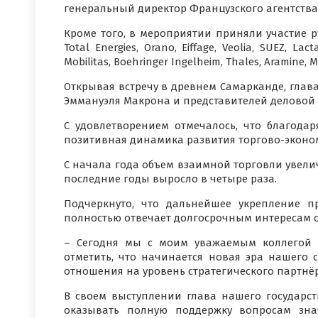
генеральный директор Французского агентства
Кроме того, в мероприятии приняли участие ру
Total Energies, Orano, Eiffage, Veolia, SUEZ, Lact
Mobilitas, Boehringer Ingelheim, Thales, Aramine, M
Открывая встречу в древнем Самарканде, глав
Эммануэля Макрона и представителей деловой
С удовлетворением отмечалось, что благода
позитивная динамика развития торгово-эконо
С начала года объем взаимной торговли увелич
последние годы выросло в четыре раза.
Подчеркнуто, что дальнейшее укрепление 
полностью отвечает долгосрочным интересам о
– Сегодня мы с моим уважаемым коллегой 
отметить, что начинается новая эра нашего
отношения на уровень стратегического партнёрс
В своем выступлении глава нашего государст
оказывать полную поддержку вопросам зна