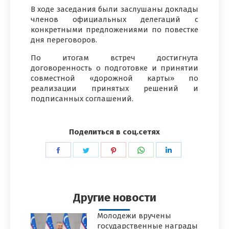
В ходе заседания были заслушаны доклады
членов официальных делегаций с
конкретными предложениями по повестке
дня переговоров.
По итогам встреч достигнута
договоренность о подготовке и принятии
совместной «дорожной карты» по
реализации принятых решений и
подписанных соглашений.
Поделиться в соц.сетях
Поделиться
Поделиться
Поделиться
Поделиться
Поделиться
в
в
в
в
в
Facebook
Twitter
Pinterest
WhatsApp
LinkedIn
Другие новости
Молодежи вручены
государственные награды