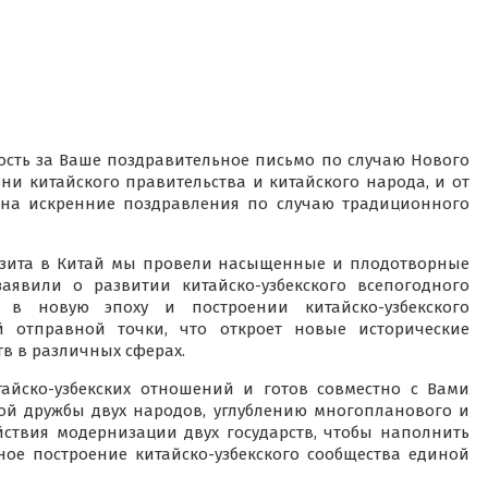
ость за Ваше поздравительное письмо по случаю Нового
ни китайского правительства и китайского народа, и от
тана искренние поздравления по случаю традиционного
визита в Китай мы провели насыщенные и плодотворные
аявили о развитии китайско-узбекского всепогодного
ва в новую эпоху и построении китайско-узбекского
й отправной точки, что откроет новые исторические
тв в различных сферах.
йско-узбекских отношений и готов совместно с Вами
ой дружбы двух народов, углублению многопланового и
йствия модернизации двух государств, чтобы наполнить
ое построение китайско-узбекского сообщества единой