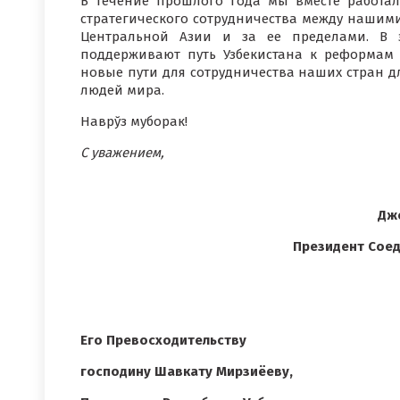
В течение прошлого года мы вместе работ
стратегического сотрудничества между нашими
Центральной Азии и за ее пределами. В 
поддерживают путь Узбекистана к реформам
новые пути для сотрудничества наших стран д
людей мира.
Наврўз муборак!
С уважением,
Дж
Президент Сое
Его Превосходительству
господину Шавкату Мирзиёеву,