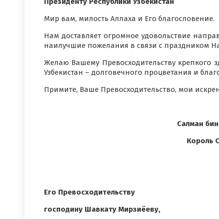
Президенту Республики Узбекистан
Мир вам, милость Аллаха и Его благословение.
Нам доставляет огромное удовольствие напра
наилучшие пожелания в связи с праздником На
Желаю Вашему Превосходительству крепкого зд
Узбекистан – долговечного процветания и благ
Примите, Ваше Превосходительство, мои искре
Салман бин
Король 
Его Превосходительству
господину Шавкату Мирзиёеву,