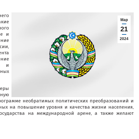
него
Мар
акие
ного
21
ле и
2024
ение
сии,
ента
нние
тв и
дных
неры
ную
рограмме необратимых политических преобразований и
ных на повышение уровня и качества жизни населения,
государства на международной арене, а также желают