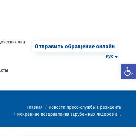
СООБЩИТЬ О
Страница
Страница
Страница
Страница
КАРТЕЛЕ
Facebook
Telegram
YouTube
Twitter
Страница
открывается
открывается
открывается
открывается
Instagram
в
в
в
в
открывается
новом
новом
новом
новом
в
ических лиц
Отправить обращение онлайн
окне
окне
окне
окне
новом
окне
Рус
Откры
АКТЫ
Главная
Новости пресс-службы Президента
Искренние поздравления зарубежных лидеров в…