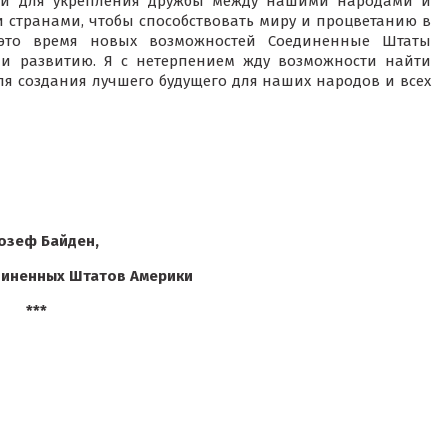
али для укрепления дружбы между нашими народами и
 странами, чтобы способствовать миру и процветанию в
это время новых возможностей Соединенные Штаты
 и развитию. Я с нетерпением жду возможности найти
ля создания лучшего будущего для наших народов и всех
озеф Байден,
диненных Штатов Америки
***