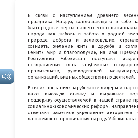
В связи с наступлением древнего весен
праздника Навруз, воплощающего в себе т
благородные черты нашего многонациональ
народа как любовь и забота о родной зем
природе, доброта и великодушие, стремл
созидать, желание жить в дружбе и согла
ценить мир и благополучие, на имя Презид
Республики Узбекистан поступают искре
поздравления глав зарубежных государс
правительств, руководителей междунаро
организаций, видных общественных деятелей.
В своих посланиях зарубежные лидеры и парт
дают высокую оценку и выражают пол
поддержку осуществляемой в нашей стране п
социально-экономических реформ, направлен
отмечают заметное укрепление авторитета 
дальнейшего процветания народу Узбекистана.