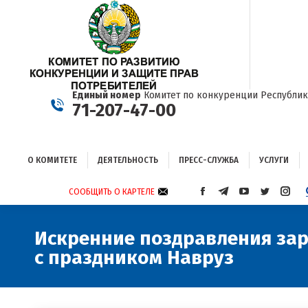
О КОМИТЕТЕ
ДЕЯТЕЛЬНОСТЬ
ПРЕСС-СЛУЖБА
УСЛУГИ
Единый номер
Комитет по конкуренции Республик
71-207-47-00
О КОМИТЕТЕ
ДЕЯТЕЛЬНОСТЬ
ПРЕСС-СЛУЖБА
УСЛУГИ
СООБЩИТЬ О КАРТЕЛЕ
СТРАНИЦА
СТРАНИЦА
СТРАНИЦА
СТРАНИЦА
СТРА
FACEBOOK
TELEGRAM
YOUTUBE
TWITTER
INST
ОТКРЫВАЕТСЯ
ОТКРЫВАЕТСЯ
ОТКРЫВАЕТСЯ
ОТКРЫВА
ОТКР
Искренние поздравления зар
В
В
В
В
В
с праздником Навруз
НОВОМ
НОВОМ
НОВОМ
НОВОМ
НОВ
ОКНЕ
ОКНЕ
ОКНЕ
ОКНЕ
ОКНЕ