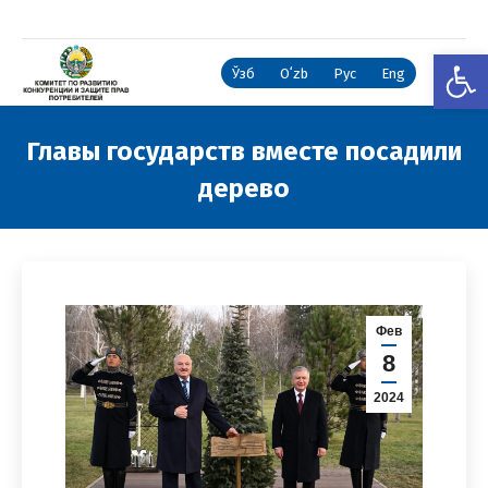
Откры
Ўзб
Oʻzb
Рус
Eng
Главы государств вместе посадили
дерево
Вы здесь:
Фев
8
2024