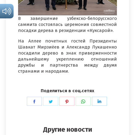
В завершение узбекско-белорусского
саммита состоялась церемония совместной
посадки дерева в резиденции «Куксарой».
На Аллее почетных гостей Президенты
Шавкат Мирзиёев и Александр Лукашенко
посадили дерево в знак приверженности
дальнейшему укреплению отношений
дружбы и партнерства между двумя
странами и народами.
Поделиться в соц.сетях
Поделиться
Поделиться
Поделиться
Поделиться
Поделиться
в
в
в
в
в
Facebook
Twitter
Pinterest
WhatsApp
LinkedIn
Другие новости