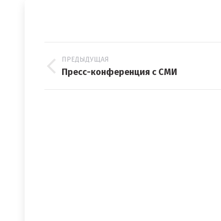
Навигация
ПРЕДЫДУЩАЯ
по
Предыдущий
Пресс-конференция с СМИ
альбомам
альбом: