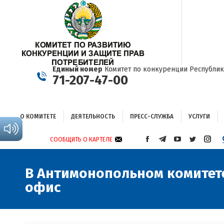
О КОМИТЕТЕ
ДЕЯТЕЛЬНОСТЬ
ПРЕСС-СЛУЖБА
УСЛУГИ
Единый номер
Комитет по конкуренции Республик
71-207-47-00
О КОМИТЕТЕ
ДЕЯТЕЛЬНОСТЬ
ПРЕСС-СЛУЖБА
УСЛУГИ
СООБЩИТЬ О КАРТЕЛЕ
СТРАНИЦА
СТРАНИЦА
СТРАНИЦА
СТРАНИЦА
СТРА
FACEBOOK
TELEGRAM
YOUTUBE
TWITTER
INST
ОТКРЫВАЕТСЯ
ОТКРЫВАЕТСЯ
ОТКРЫВАЕТСЯ
ОТКРЫВА
ОТКР
В Антимонопольном комитет
В
В
В
В
В
офис
НОВОМ
НОВОМ
НОВОМ
НОВОМ
НОВ
ОКНЕ
ОКНЕ
ОКНЕ
ОКНЕ
ОКНЕ