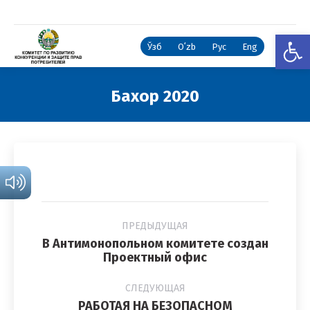
Откры
Ўзб
Oʻzb
Рус
Eng
Бахор 2020
Вы здесь:
Навигация
ПРЕДЫДУЩАЯ
по
В Антимонопольном комитете создан
альбомам
Предыдущий
Проектный офис
альбом:
СЛЕДУЮЩАЯ
РАБОТАЯ НА БЕЗОПАСНОМ