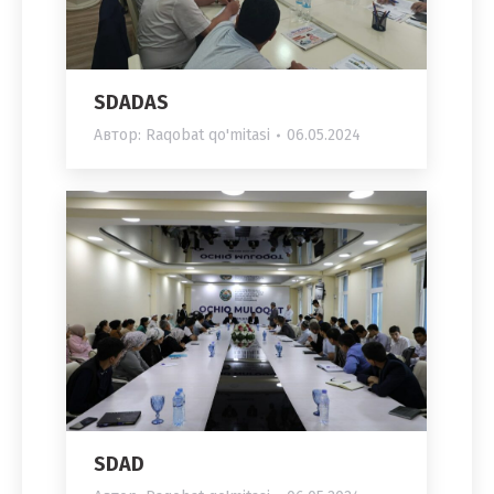
SDADAS
Автор:
Raqobat qo'mitasi
06.05.2024
SDAD