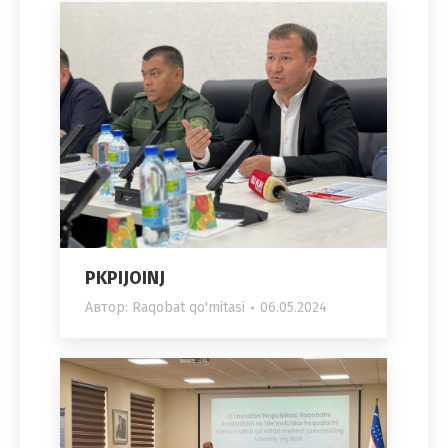
PKPIJOINJ
Автор:
Raqobat qo'mitasi
06.05.2024