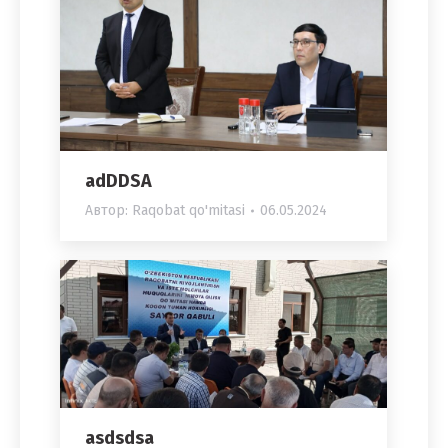
adDDSA
Автор:
Raqobat qo'mitasi
06.05.2024
asdsdsa