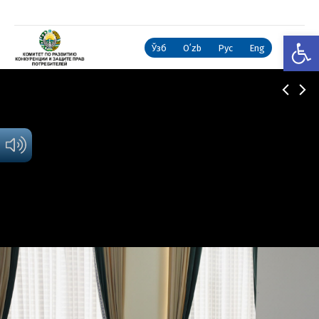
Откры
Ўзб
Oʻzb
Рус
Eng