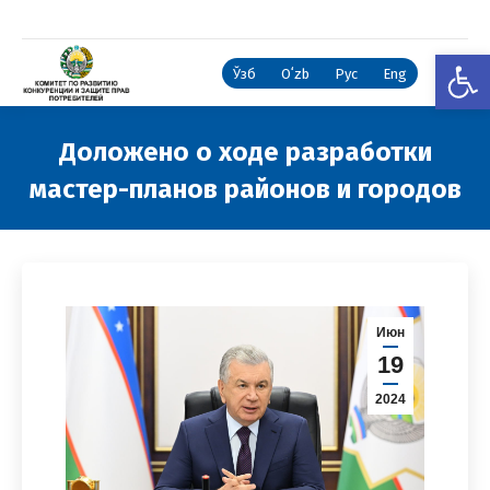
Откры
Ўзб
Oʻzb
Рус
Eng
Доложено о ходе разработки
мастер-планов районов и городов
Вы здесь:
Июн
19
2024