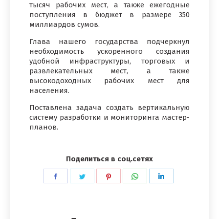
тысяч рабочих мест, а также ежегодные
поступления в бюджет в размере 350
миллиардов сумов.
Глава нашего государства подчеркнул
необходимость ускоренного создания
удобной инфраструктуры, торговых и
развлекательных мест, а также
высокодоходных рабочих мест для
населения.
Поставлена задача создать вертикальную
систему разработки и мониторинга мастер-
планов.
Поделиться в соц.сетях
Поделиться
Поделиться
Поделиться
Поделиться
Поделиться
в
в
в
в
в
Facebook
Twitter
Pinterest
WhatsApp
LinkedIn