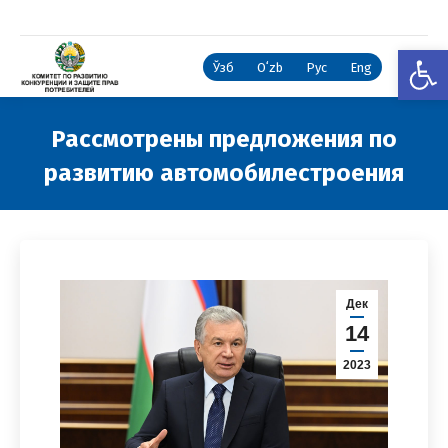
Откры
Ўзб
Oʻzb
Рус
Eng
Рассмотрены предложения по
развитию автомобилестроения
Вы здесь:
Дек
14
2023