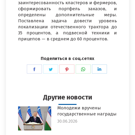
заинтересованность кластеров и фермеров,
сформировать портфель заказов, и
определены дополнительные меры.
Поставлена задача довести уровень
локализации отечественного трактора до
35 процентов, а подвесной техники и
прицепов — в среднем до 60 процентов.
Поделиться в соц.сетях
Поделиться
Поделиться
Поделиться
Поделиться
Поделиться
в
в
в
в
в
Facebook
Twitter
Pinterest
WhatsApp
LinkedIn
Другие новости
Молодежи вручены
государственные награды
30.06.2026