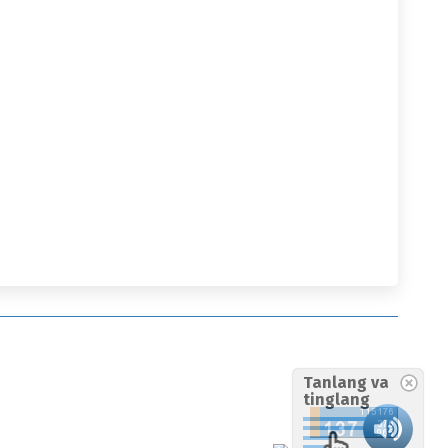
Tanlang va
tinglang