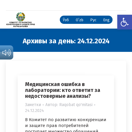
Откры
Ўзб
Oʻzb
Рус
Eng
Архивы за день:
24.12.2024
Вы здесь:
Медицинская ошибка в
лаборатории: кто ответит за
недостоверные анализы?
Заметки
Автор:
Raqobat qo'mitasi
24.12.2024
В Комитет по развитию конкуренции
и защите прав потребителей
поступает множество обращений