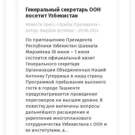
Генеральный секретарь ООН
посетит Узбекистан
Новости пресс-службы Президента
Автор:
Raqobat qo'mitasi
29.06.2024
По приглашению Президента
Республики Узбекистан Шавката
Мирзиёева 30 июня – 1 июля
состоится официальный визит
Генерального секретаря
Организации Объединенных Наций
Антониу Гутерриша в нашу страну.
Программой пребывания высокого
гостя в городе Ташкенте
предусматривается проведение
переговоров на высшем уровне. В
повестку дня включены вопросы
дальнейшего расширения и
укрепления многопланового
сотрудничества Узбекистана с ООН и
ее институтами, а…