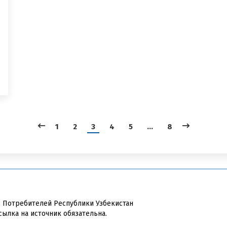
1
2
3
4
5
…
8
в Потребителей Республики Узбекистан
сылка на источник обязательна.