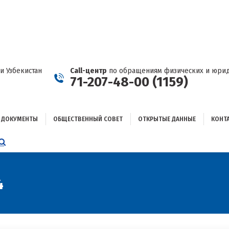
ДОКУМЕНТЫ
ОБЩЕСТВЕННЫЙ СОВЕТ
ОТКРЫТЫЕ ДАННЫЕ
КОНТАКТЫ
и Узбекистан
Call-центр
по обращениям физических и юрид
71-207-48-00 (1159)
ДОКУМЕНТЫ
ОБЩЕСТВЕННЫЙ СОВЕТ
ОТКРЫТЫЕ ДАННЫЕ
КОНТ
НИЦА
AGRAM
ЕТСЯ
ЫВАЕТСЯ
4
ОМ