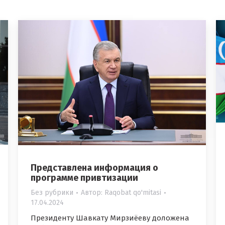
Представлена информация о
программе привтизации
Без рубрики
Автор:
Raqobat qo'mitasi
17.04.2024
Президенту Шавкату Мирзиёеву доложена