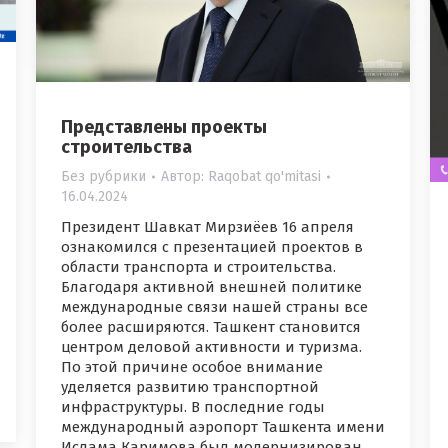
Представлены проекты
строительства
Без рубрики
Автор:
Raqobat qo'mitasi
16.04.2024
Президент Шавкат Мирзиёев 16 апреля
ознакомился с презентацией проектов в
области транспорта и строительства.
Благодаря активной внешней политике
международные связи нашей страны все
более расширяются. Ташкент становится
центром деловой активности и туризма.
По этой причине особое внимание
уделяется развитию транспортной
инфраструктуры. В последние годы
международный аэропорт Ташкента имени
Ислама Каримова был модернизирован,