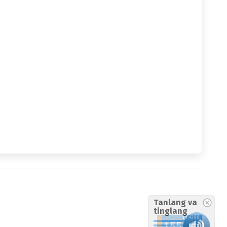
Tanlang va
tinglang