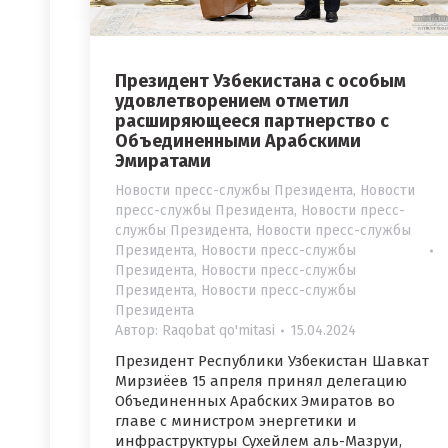
Президент Узбекистана с особым
удовлетворением отметил
расширяющееся партнерство с
Объединенными Арабскими
Эмиратами
Новости пресс-службы Президента
,
Новости
пресс-службы Президента
,
Новости пресс-
службы Президента
,
Новости пресс-службы
Президента
,
Новости пресс-службы
Президента
,
Новости пресс-службы
Президента
,
Новости пресс-службы
Президента
Автор:
Raqobat qo'mitasi
15.04.2024
Президент Республики Узбекистан Шавкат
Мирзиёев 15 апреля принял делегацию
Объединенных Арабских Эмиратов во
главе с министром энергетики и
инфраструктуры Сухейлем аль-Мазруи,