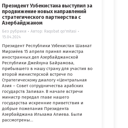
Президент Узбекистана выступил за
продвижение новых направлений
стратегического партнерства с
Азербайджаном
Без рубрики
Автор:
Raqobat qo'mitasi
15.04.2024
Президент Республики Узбекистан Шавкат
Мирзиёев 15 апреля принял министра
иностранных дел Азербайджанской
Республики Джейхуна Байрамова,
прибывшего в нашу страну для участия во
второй министерской встрече по
Стратегическому диалогу «Центральная
Азия – Совет сотрудничества арабских
государств Залива». В начале встречи
министр передал главе нашего
государства искренние приветствия и
добрые пожелания Президента
Азербайджана Ильхама Алиева. Были
рассмотрены…