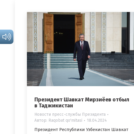
Президент Шавкат Мирзиёев отбыл
в Таджикистан
Новости пресс-службы Президента
Автор:
Raqobat qo'mitasi
18.04.2024
Президент Республики Узбекистан Шавкат