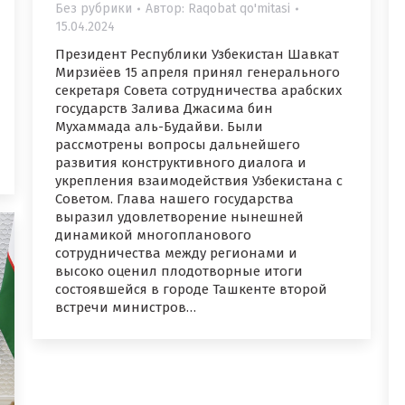
Без рубрики
Автор:
Raqobat qo'mitasi
15.04.2024
Президент Республики Узбекистан Шавкат
Мирзиёев 15 апреля принял генерального
секретаря Совета сотрудничества арабских
государств Залива Джасима бин
Мухаммада аль-Будайви. Были
рассмотрены вопросы дальнейшего
развития конструктивного диалога и
укрепления взаимодействия Узбекистана с
Советом. Глава нашего государства
выразил удовлетворение нынешней
динамикой многопланового
сотрудничества между регионами и
высоко оценил плодотворные итоги
состоявшейся в городе Ташкенте второй
встречи министров…