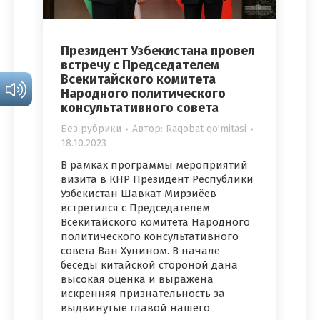
Президент Узбекистана провел
встречу с Председателем
Всекитайского комитета
Народного политического
консультативного совета
Без рубрики
Автор:
Raqobat qo'mitasi
18.10.2023
В рамках программы мероприятий
визита в КНР Президент Республики
Узбекистан Шавкат Мирзиёев
встретился с Председателем
Всекитайского комитета Народного
политического консультативного
совета Ван Хунином. В начале
беседы китайской стороной дана
высокая оценка и выражена
искренняя признательность за
выдвинутые главой нашего