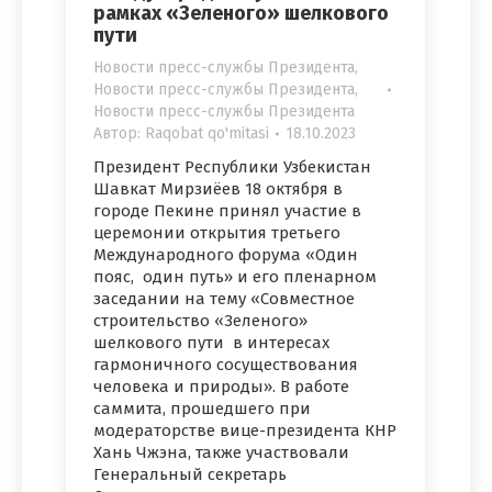
рамках «Зеленого» шелкового
пути
Новости пресс-службы Президента
,
Новости пресс-службы Президента
,
Новости пресс-службы Президента
Автор:
Raqobat qo'mitasi
18.10.2023
Президент Республики Узбекистан
Шавкат Мирзиёев 18 октября в
городе Пекине принял участие в
церемонии открытия третьего
Международного форума «Один
пояс, один путь» и его пленарном
заседании на тему «Совместное
строительство «Зеленого»
шелкового пути в интересах
гармоничного сосуществования
человека и природы». В работе
саммита, прошедшего при
модераторстве вице-президента КНР
Хань Чжэна, также участвовали
Генеральный секретарь