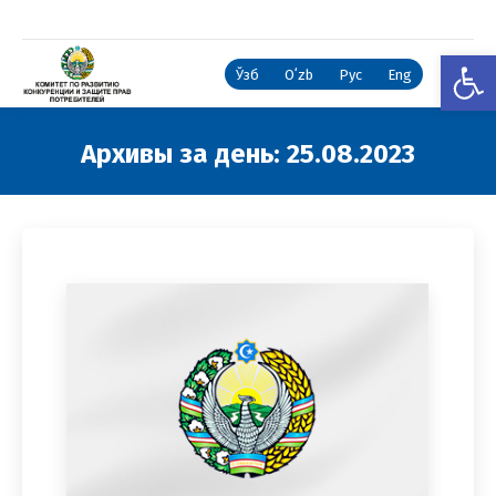
Откры
Ўзб
Oʻzb
Рус
Eng
Архивы за день:
25.08.2023
Вы здесь: