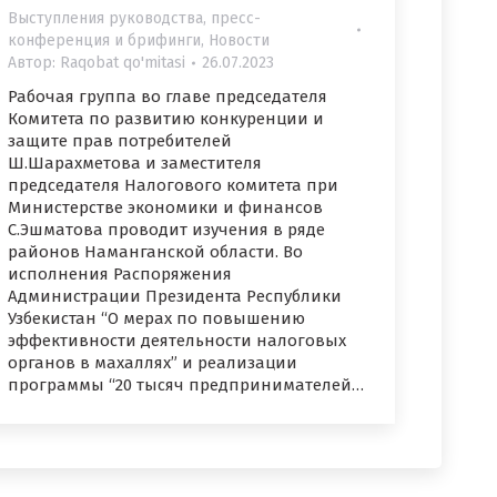
Выступления руководства, пресс-
конференция и брифинги
,
Новости
Автор:
Raqobat qo'mitasi
26.07.2023
Рабочая группа во главе председателя
Комитета по развитию конкуренции и
защите прав потребителей
Ш.Шарахметова и заместителя
председателя Налогового комитета при
Министерстве экономики и финансов
С.Эшматова проводит изучения в ряде
районов Наманганской области. Во
исполнения Распоряжения
Администрации Президента Республики
Узбекистан “О мерах по повышению
эффективности деятельности налоговых
органов в махаллях” и реализации
программы “20 тысяч предпринимателей…