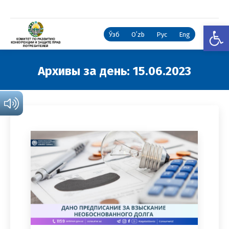
Откры
Ўзб
Oʻzb
Рус
Eng
Архивы за день:
15.06.2023
Вы здесь: