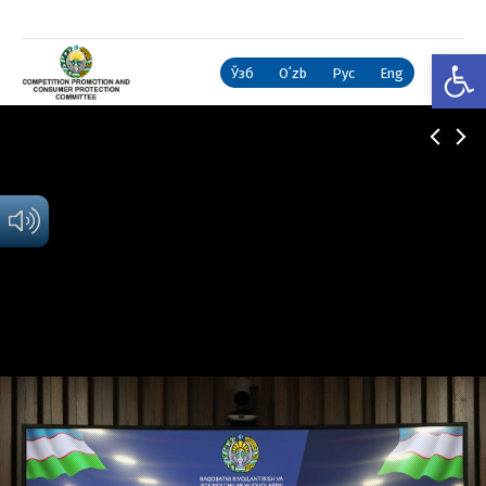
Open
Ўзб
Oʻzb
Рус
Eng