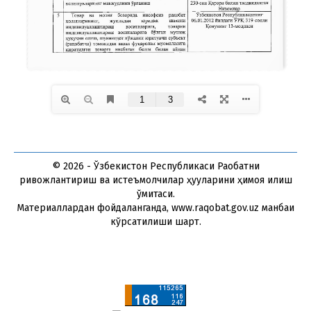
© 2026 - Ўзбекистон Республикаси Рақобатни
ривожлантириш ва истеъмолчилар ҳуқуқларини ҳимоя қилиш
қўмитаси.
Материаллардан фойдаланганда, www.raqobat.gov.uz манбаи
кўрсатилиши шарт.