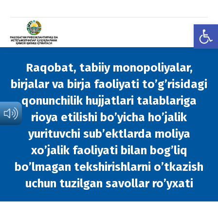
Open
Raqobat, tabiiy monopoliyalar,
birjalar va birja faoliyati toʼgʼrisidagi
qonunchilik hujjatlari talablariga
rioya etilishi boʼyicha hoʼjalik
yurituvchi subʼektlarda moliya
xoʼjalik faoliyati bilan bogʼliq
boʼlmagan tekshirishlarni oʼtkazish
uchun tuzilgan savollar roʼyxati
You are here: