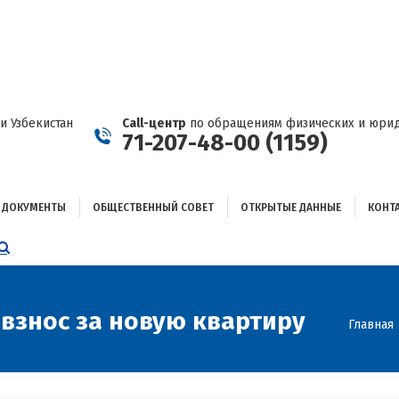
ДОКУМЕНТЫ
ОБЩЕСТВЕННЫЙ СОВЕТ
ОТКРЫТЫЕ ДАННЫЕ
КОНТАКТЫ
и Узбекистан
Call-центр
по обращениям физических и юрид
71-207-48-00 (1159)
ДОКУМЕНТЫ
ОБЩЕСТВЕННЫЙ СОВЕТ
ОТКРЫТЫЕ ДАННЫЕ
КОНТ
НИЦА
AGRAM
ЕТСЯ
ЫВАЕТСЯ
взнос за новую квартиру
Вы здес
Главная
ОМ