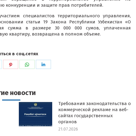
ю конкуренции и защите прав потребителей.
участием специалистов территориального управления,
новании статьи 19 Закона Республики Узбекистан «О
ая сумма в размере 30 000 000 сумов, уплаченная
ую квартиру, возвращена в полном объеме.
ться в соц.сетях
ься
оделиться
Поделиться
Поделиться
Поделиться
в
в
в
k
witter
Pinterest
WhatsApp
LinkedIn
гие новости
Требования законодательства о
коммерческой рекламе на веб-
сайтах государственных
органов
21.07.2026