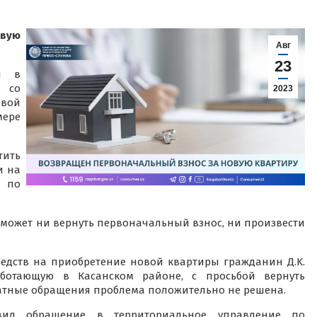
вую
Авг
23
й в
 со
2023
овой
мере
тить
и на
 по
может ни вернуть первоначальный взнос, ни произвести
средств на приобретение новой квартиры гражданин Д.K.
аботающую в Касанском районе, с просьбой вернуть
атные обращения проблема положительно не решена.
вил обращение в территориальное управление по