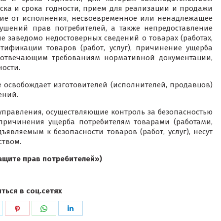
ска и срока годности, прием для реализации и продажи
ние от исполнения, несвоевременное или ненадлежащее
ушений прав потребителей, а также непредоставление
 заведомо недостоверных сведений о товарах (работах,
ртификации товаров (работ, услуг), причинение ущерба
не отвечающим требованиям нормативной документации,
ости.
освобождает изготовителей (исполнителей, продавцов)
ений.
управления, осуществляющие контроль за безопасностью
е причинения ущерба потребителям товарами (работами,
являемым к безопасности товаров (работ, услуг), несут
ством.
защите прав потребителей»)
ться в соц.сетях
ься
оделиться
Поделиться
Поделиться
Поделиться