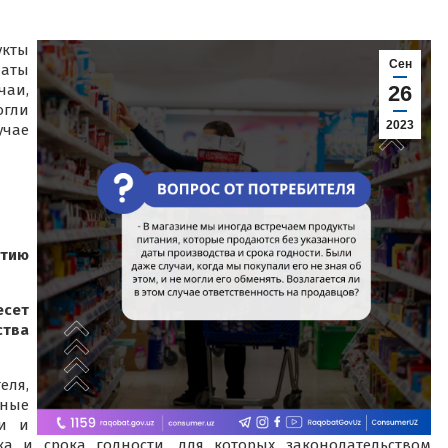
укты
Сен
даты
чаи,
26
огли
2023
учае
тию
есет
ства
еля,
ные
ии и
а и срока годности, для которых законодательством