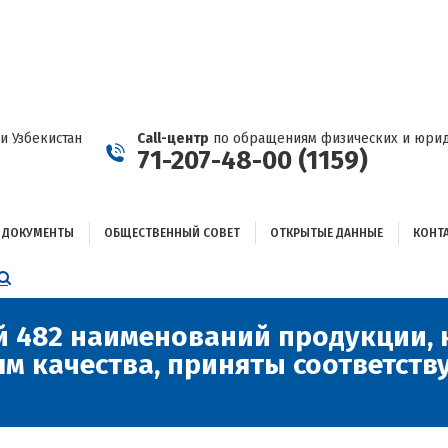
ДОКУМЕНТЫ
ОБЩЕСТВЕННЫЙ СОВЕТ
ОТКРЫТЫЕ ДАННЫЕ
КОНТАКТЫ
и Узбекистан
Call-центр
по обращениям физических и юрид
71-207-48-00 (1159)
ДОКУМЕНТЫ
ОБЩЕСТВЕННЫЙ СОВЕТ
ОТКРЫТЫЕ ДАННЫЕ
КОНТ
НИЦА
AGRAM
ЕТСЯ
ЫВАЕТСЯ
 482 наименований продукции, 
м качества, приняты соответст
ОМ