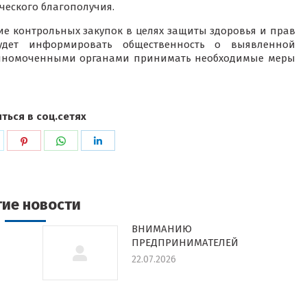
ческого благополучия.
е контрольных закупок в целях защиты здоровья и прав
будет информировать общественность о выявленной
полномоченными органами принимать необходимые меры
ться в соц.сетях
ься
оделиться
Поделиться
Поделиться
Поделиться
в
в
в
k
witter
Pinterest
WhatsApp
LinkedIn
гие новости
ВНИМАНИЮ
ПРЕДПРИНИМАТЕЛЕЙ
22.07.2026