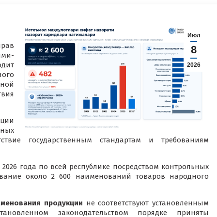
Июл
прав
8
ми-
дит
2026
ого
чной
твия
кции
ных
тствие государственным стандартам и требованиям
ие 2026 года по всей республике посредством контрольных
ование около 2 600 наименований товаров народного
именования продукции
не соответствуют установленным
ановленном законодательством порядке приняты