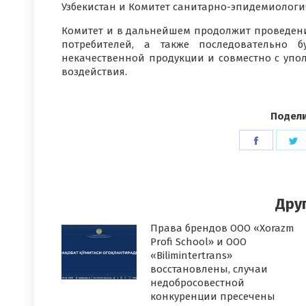
Узбекистан и Комитет санитарно-эпидемиологи
Комитет и в дальнейшем продолжит проведени
потребителей, а также последовательно 
некачественной продукции и совместно с у
воздействия.
Подели
Поделит
П
в
в
Faceboo
T
Дру
Права брендов ООО «Xorazm
Profi School» и ООО
«Bilimintertrans»
восстановлены, случаи
недобросовестной
конкуренции пресечены