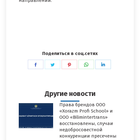
направлении.
Поделиться в соц.сетях
Поделиться
Поделиться
Поделиться
Поделиться
Поделиться
в
в
в
в
в
Facebook
Twitter
Pinterest
WhatsApp
LinkedIn
Другие новости
Права брендов ООО
«Xorazm Profi School» и
ООО «Bilimintertrans»
восстановлены, случаи
недобросовестной
конкуренции пресечены