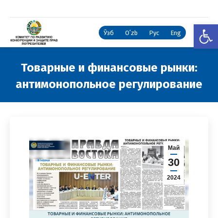
Откры
Ўзб
Oʻzb
Рус
Eng
Товарные и финансовые рынки:
антимонопольное регулирование
Вы здесь:
Май
30
2024