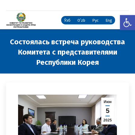
Откры
Ўзб
Oʻzb
Рус
Eng
Состоялась встреча руководства
Комитета с представителями
Республики Корея
Вы здесь:
Июн
5
2025