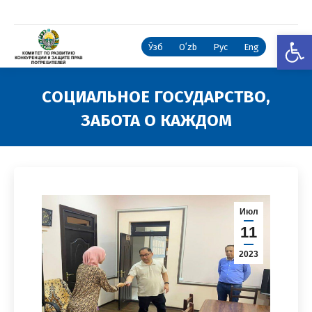
Откры
Ўзб
Oʻzb
Рус
Eng
СОЦИАЛЬНОЕ ГОСУДАРСТВО,
ЗАБОТА О КАЖДОМ
Вы здесь:
Июл
11
2023