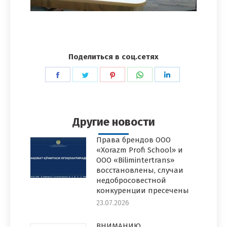
Поделиться в соц.сетях
Поделиться
Поделиться
Поделиться
Поделиться
Поделиться
в
в
в
в
в
Facebook
Twitter
Pinterest
WhatsApp
LinkedIn
Другие новости
Права брендов ООО
«Xorazm Profi School» и
ООО «Bilimintertrans»
восстановлены, случаи
недобросовестной
конкуренции пресечены
23.07.2026
ВНИМАНИЮ