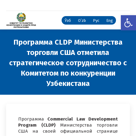
Откры
Ўзб
Oʻzb
Рус
Eng
Программа CLDP Министерства
торговли США отметила
стратегическое сотрудничество с
Комитетом по конкуренции
Узбекистана
Вы здесь:
Программа
Commercial Law Development
Program (CLDP)
Министерства торговли
США на своей официальной странице