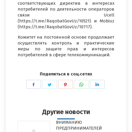
соответствующих директив в интересах
потребителей по деятельности операторов
связи Ucell
(https://t.me/RaqobatGovUz/10521) и Mobiuz
(https://t.me/RaqobatGovUz/10717).
Комитет на постоянной основе продолжает
осуществлять контроль и практические
меры по защите прав и интересов
потребителей в сфере телекоммуникаций.
Поделиться в соц.сетях
Поделиться
Поделиться
Поделиться
Поделиться
Поделиться
в
в
в
в
в
Facebook
Twitter
Pinterest
WhatsApp
LinkedIn
Другие новости
ВНИМАНИЮ
ПРЕДПРИНИМАТЕЛЕЙ