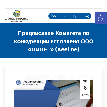
Откры
Ўзб
Oʻzb
Рус
Eng
Предписание Комитета по
конкуренции исполнено ООО
«UNITEL» (Beeline)
Вы здесь:
Авг
8
2025