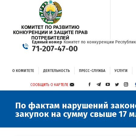
О КОМИТЕТЕ
ДЕЯТЕЛЬНОСТЬ
ПРЕСС-СЛУЖБА
УСЛУГИ
Единый номер
Комитет по конкуренции Республик
71-207-47-00
О КОМИТЕТЕ
ДЕЯТЕЛЬНОСТЬ
ПРЕСС-СЛУЖБА
УСЛУГИ
СООБЩИТЬ О КАРТЕЛЕ
СТРАНИЦА
СТРАНИЦА
СТРАНИЦА
СТРАНИЦА
СТРА
FACEBOOK
TELEGRAM
YOUTUBE
TWITTER
INST
ОТКРЫВАЕТСЯ
ОТКРЫВАЕТСЯ
ОТКРЫВАЕТСЯ
ОТКРЫВА
ОТКР
По фактам нарушений законо
В
В
В
В
В
закупок на сумму свыше 17 
НОВОМ
НОВОМ
НОВОМ
НОВОМ
НОВ
ОКНЕ
ОКНЕ
ОКНЕ
ОКНЕ
ОКНЕ