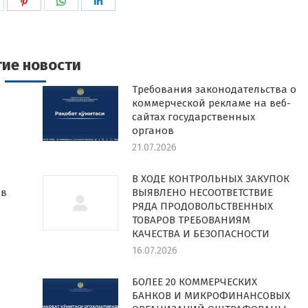
ься
оделиться
Поделиться
Поделиться
Поделиться
в
в
в
k
witter
Pinterest
WhatsApp
LinkedIn
гие новости
Требования законодательства о
коммерческой рекламе на веб-
сайтах государственных
органов
21.07.2026
В ХОДЕ КОНТРОЛЬНЫХ ЗАКУПОК
 в
ВЫЯВЛЕНО НЕСООТВЕТСТВИЕ
РЯДА ПРОДОВОЛЬСТВЕННЫХ
ТОВАРОВ ТРЕБОВАНИЯМ
КАЧЕСТВА И БЕЗОПАСНОСТИ
16.07.2026
БОЛЕЕ 20 КОММЕРЧЕСКИХ
БАНКОВ И МИКРОФИНАНСОВЫХ