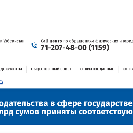
ДОКУМЕНТЫ
ОБЩЕСТВЕННЫЙ СОВЕТ
ОТКРЫТЫЕ ДАННЫЕ
КОНТАКТЫ
и Узбекистан
Call-центр
по обращениям физических и юрид
71-207-48-00 (1159)
ДОКУМЕНТЫ
ОБЩЕСТВЕННЫЙ СОВЕТ
ОТКРЫТЫЕ ДАННЫЕ
КОНТ
НИЦА
AGRAM
ЕТСЯ
ЫВАЕТСЯ
дательства в сфере государств
млрд сумов приняты соответству
ОМ