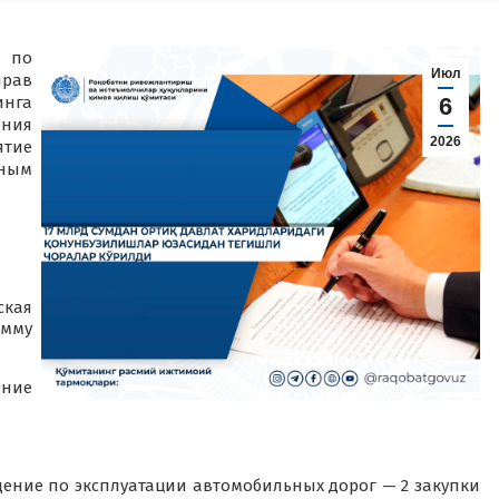
 по
Июл
рав
нга
6
ения
2026
ятие
нным
кая
умму
ение
дение по эксплуатации автомобильных дорог — 2 закупки