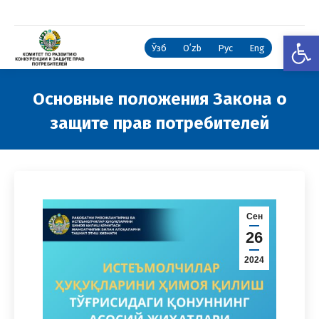
Откры
Ўзб
Oʻzb
Рус
Eng
Основные положения Закона о
защите прав потребителей
Вы здесь:
Сен
26
2024