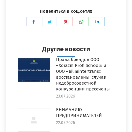
Поделиться в соц.сетях
Поделиться
Поделиться
Поделиться
Поделиться
Поделиться
в
в
в
в
в
Facebook
Twitter
Pinterest
WhatsApp
LinkedIn
Другие новости
Права брендов ООО
«Xorazm Profi School» и
ООО «Bilimintertrans»
восстановлены, случаи
недобросовестной
конкуренции пресечены
23.07.2026
ВНИМАНИЮ
ПРЕДПРИНИМАТЕЛЕЙ
22.07.2026