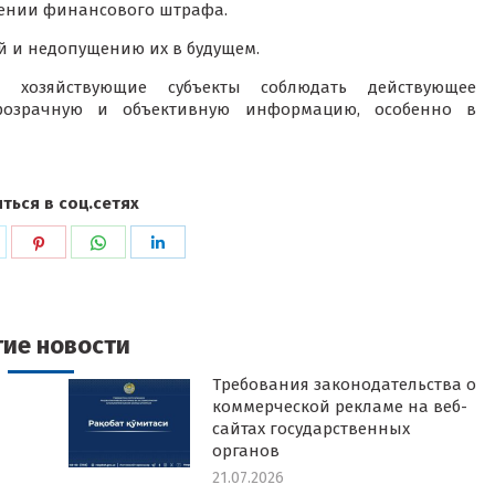
нении финансового штрафа.
й и недопущению их в будущем.
 хозяйствующие субъекты соблюдать действующее
 прозрачную и объективную информацию, особенно в
ться в соц.сетях
ься
оделиться
Поделиться
Поделиться
Поделиться
в
в
в
k
witter
Pinterest
WhatsApp
LinkedIn
гие новости
Требования законодательства о
коммерческой рекламе на веб-
сайтах государственных
органов
21.07.2026