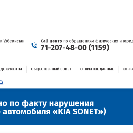
ДОКУМЕНТЫ
ОБЩЕСТВЕННЫЙ СОВЕТ
ОТКРЫТЫЕ ДАННЫЕ
КОНТАКТЫ
и Узбекистан
Call-центр
по обращениям физических и юрид
71-207-48-00 (1159)
ДОКУМЕНТЫ
ОБЩЕСТВЕННЫЙ СОВЕТ
ОТКРЫТЫЕ ДАННЫЕ
КОНТ
НИЦА
AGRAM
ЕТСЯ
ЫВАЕТСЯ
о по факту нарушения
е автомобиля «KIA SONET»)
ОМ