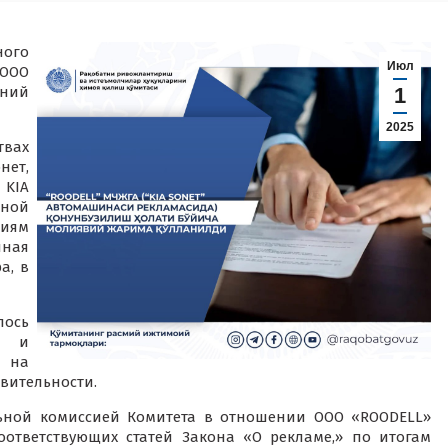
ого
Июл
 ООО
аний
1
2025
твах
ет,
 KIA
нной
ниям
чная
а, в
лось
е и
я на
вительности.
ьной комиссией Комитета в отношении ООО «ROODELL»
ответствующих статей Закона «О рекламе,» по итогам