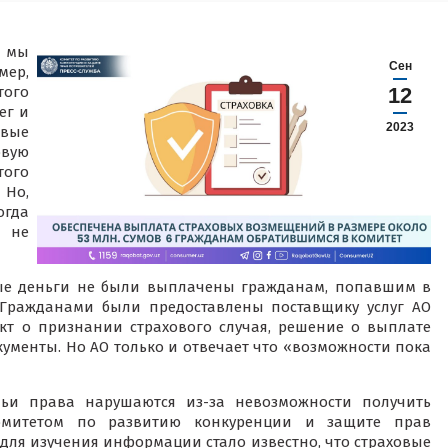
а мы
Сен
мер,
того
12
ег и
2023
вые
овую
того
 Но,
огда
 не
вые деньги не были выплачены гражданам, попавшим в
 Гражданами были предоставлены поставщику услуг АО
кт о признании страхового случая, решение о выплате
ументы. Но АО только и отвечает что «возможности пока
чьи права нарушаются из-за невозможности получить
омитетом по развитию конкуренции и защите прав
для изучения информации стало известно, что страховые