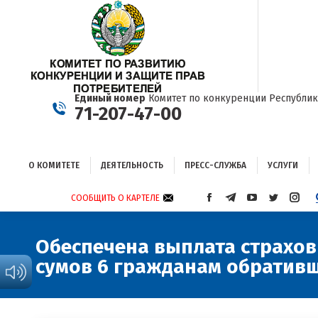
О КОМИТЕТЕ
ДЕЯТЕЛЬНОСТЬ
ПРЕСС-СЛУЖБА
УСЛУГИ
Единый номер
Комитет по конкуренции Республик
71-207-47-00
О КОМИТЕТЕ
ДЕЯТЕЛЬНОСТЬ
ПРЕСС-СЛУЖБА
УСЛУГИ
СООБЩИТЬ О КАРТЕЛЕ
СТРАНИЦА
СТРАНИЦА
СТРАНИЦА
СТРАНИЦА
СТРА
FACEBOOK
TELEGRAM
YOUTUBE
TWITTER
INST
ОТКРЫВАЕТСЯ
ОТКРЫВАЕТСЯ
ОТКРЫВАЕТСЯ
ОТКРЫВА
ОТКР
Обеспечена выплата страхов
В
В
В
В
В
сумов 6 гражданам обративш
НОВОМ
НОВОМ
НОВОМ
НОВОМ
НОВ
ОКНЕ
ОКНЕ
ОКНЕ
ОКНЕ
ОКНЕ