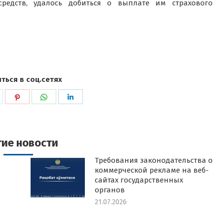
средств, удалось добиться о выплате им страхового
ться в соц.сетях
ься
оделиться
Поделиться
Поделиться
Поделиться
в
в
в
k
witter
Pinterest
WhatsApp
LinkedIn
гие новости
Требования законодательства о
коммерческой рекламе на веб-
сайтах государственных
органов
21.07.2026