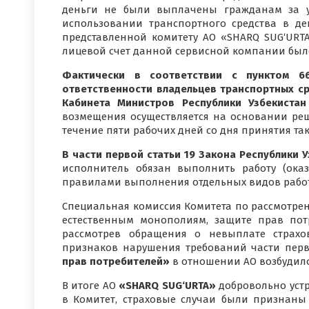
деньги не были выплачены гражданам за у
использовании транспортного средства в де
представленной комитету АО «SHARQ SUG‘URTA
лицевой счет данной сервисной компании был
Фактически в соответствии с пунктом 66
ответственности владельцев транспортных с
Кабинета Министров Республики Узбекист
возмещения осуществляется на основании ре
течение пяти рабочих дней со дня принятия та
В части первой статьи 19 Закона Республики 
исполнитель обязан выполнить работу (оказа
правилами выполнения отдельных видов работ 
Специальная комиссия Комитета по рассмотрен
естественным монополиям, защите прав пот
рассмотрев обращения о невыплате страх
признаков нарушения требований части пер
прав потребителей»
в отношении АО возбудило
В итоге АО
«SHARQ SUG‘URTA»
добровольно устр
в Комитет, страховые случаи были признаны