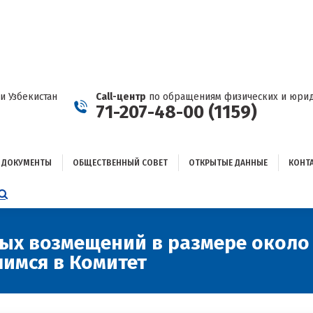
ДОКУМЕНТЫ
ОБЩЕСТВЕННЫЙ СОВЕТ
ОТКРЫТЫЕ ДАННЫЕ
КОНТАКТЫ
и Узбекистан
Call-центр
по обращениям физических и юрид
71-207-48-00 (1159)
ДОКУМЕНТЫ
ОБЩЕСТВЕННЫЙ СОВЕТ
ОТКРЫТЫЕ ДАННЫЕ
КОНТ
НИЦА
AGRAM
ЕТСЯ
ЫВАЕТСЯ
ых возмещений в размере около 
имся в Комитет
ОМ