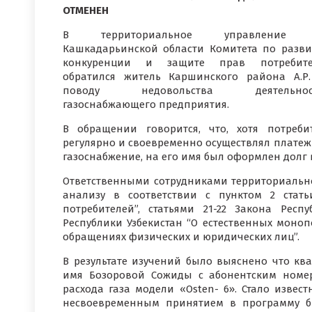
ОТМЕНЕН
В территориальное управление
Кашкадарьинской области Комитета по разв
конкуренции и защите прав потребите
обратился житель Каршинского района А.Р
поводу недовольства деятельнос
газоснабжающего предприятия.
В обращении говорится, что, хотя потреби
регулярно и своевременно осуществлял платеж
газоснабжение, на его имя был оформлен долг в
Ответственными сотрудниками территориальн
анализу в соответствии с пунктом 2 стат
потребителей”, статьями 21-22 Закона Респ
Республики Узбекистан “О естественных моноп
обращениях физических и юридических лиц”.
В результате изучений было выяснено что ква
имя Бозоровой Сожиды с абонентским номеро
расхода газа модели «Osten- 6». Стало извест
несвоевременным принятием в программу бы