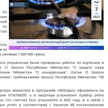
Авг
7
 по
итию
2023
лей
. по
тью
тель
и за
 размере 1 600 000 сумов.
ого управления были проведены работы по изучению и
ьи 21 Закона Республики Узбекистан “О защите прав
ублики Узбекистан “О конкуренции”, статьи 12 Закона
олиях”, требованиями Закона Республики Узбекистан “Об
ртира заявителя в программе «Billingaz» оформлена на
м 0118768295, а в квартире установлен прибор учета
но, что счетчик был установлен в 2022 году, и в связи с
л учтен в соответствии с пунктом 88 постановления