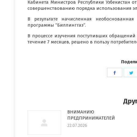
Кабинета Министров Республики Узбекистан от
совершенствованию порядка использования эл
В результате начисленная необоснованная
программы “Биллинггаз”.
В процессе изучения поступивших обращений 
течение 7 месяцев, решено в пользу потребител
Подели
Поделит
П
в
в
Faceboo
T
Дру
ВНИМАНИЮ
ПРЕДПРИНИМАТЕЛЕЙ
22.07.2026