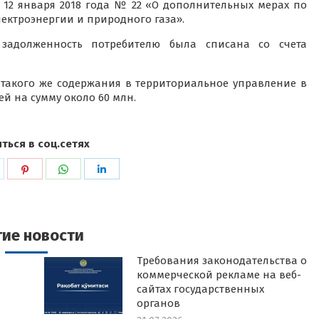
 12 января 2018 года № 22 «О дополнительных мерах по
ектроэнергии и природного газа».
 задолженность потребителю была списана со счета
такого же содержания в территориальное управление в
ей на сумму около 60 млн.
ться в соц.сетях
ься
оделиться
Поделиться
Поделиться
Поделиться
в
в
в
k
witter
Pinterest
WhatsApp
LinkedIn
гие новости
Требования законодательства о
коммерческой рекламе на веб-
сайтах государственных
органов