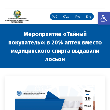
Откры
Ўзб
Oʻzb
Рус
Eng
Мероприятие «Тайный
покупатель»: в 20% аптек вместо
медицинского спирта выдавали
лосьон
Вы здесь:
Янв
19
2026