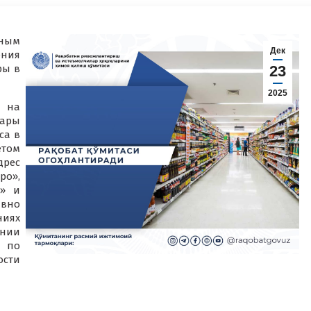
чным
Дек
ния
ры в
23
2025
 на
вары
са в
етом
дрес
ро»,
1» и
вно
ниях
нии
 по
ости