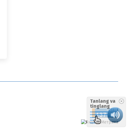
Tanlang va
tinglang