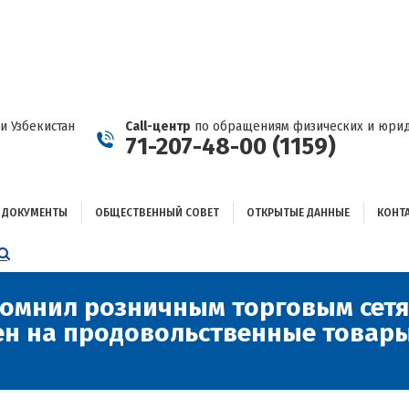
ДОКУМЕНТЫ
ОБЩЕСТВЕННЫЙ СОВЕТ
ОТКРЫТЫЕ ДАННЫЕ
КОНТАКТЫ
и Узбекистан
Call-центр
по обращениям физических и юрид
71-207-48-00 (1159)
ДОКУМЕНТЫ
ОБЩЕСТВЕННЫЙ СОВЕТ
ОТКРЫТЫЕ ДАННЫЕ
КОНТ
НИЦА
AGRAM
ЕТСЯ
ЫВАЕТСЯ
помнил розничным торговым сетя
ен на продовольственные товары
ОМ