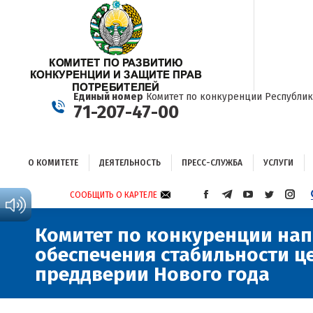
О КОМИТЕТЕ
ДЕЯТЕЛЬНОСТЬ
ПРЕСС-СЛУЖБА
УСЛУГИ
Единый номер
Комитет по конкуренции Республик
71-207-47-00
О КОМИТЕТЕ
ДЕЯТЕЛЬНОСТЬ
ПРЕСС-СЛУЖБА
УСЛУГИ
СООБЩИТЬ О КАРТЕЛЕ
СТРАНИЦА
СТРАНИЦА
СТРАНИЦА
СТРАНИЦА
СТРА
FACEBOOK
TELEGRAM
YOUTUBE
TWITTER
INST
ОТКРЫВАЕТСЯ
ОТКРЫВАЕТСЯ
ОТКРЫВАЕТСЯ
ОТКРЫВА
ОТКР
Комитет по конкуренции на
В
В
В
В
В
обеспечения стабильности ц
НОВОМ
НОВОМ
НОВОМ
НОВОМ
НОВ
преддверии Нового года
ОКНЕ
ОКНЕ
ОКНЕ
ОКНЕ
ОКНЕ