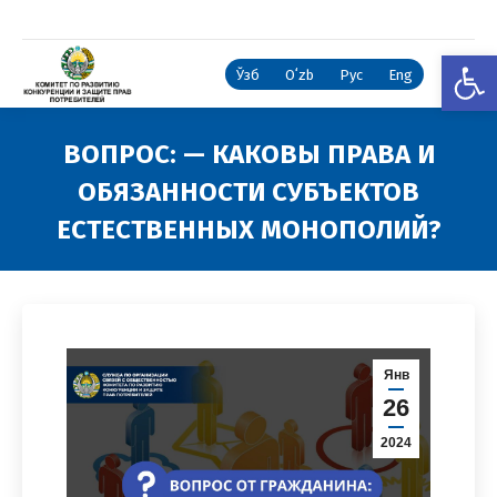
Откры
Ўзб
Oʻzb
Рус
Eng
ВОПРОС: — КАКОВЫ ПРАВА И
ОБЯЗАННОСТИ СУБЪЕКТОВ
ЕСТЕСТВЕННЫХ МОНОПОЛИЙ?
Вы здесь:
Янв
26
2024