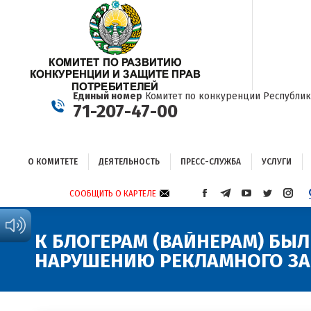
О КОМИТЕТЕ
ДЕЯТЕЛЬНОСТЬ
ПРЕСС-СЛУЖБА
УСЛУГИ
Единый номер
Комитет по конкуренции Республик
71-207-47-00
О КОМИТЕТЕ
ДЕЯТЕЛЬНОСТЬ
ПРЕСС-СЛУЖБА
УСЛУГИ
СООБЩИТЬ О КАРТЕЛЕ
СТРАНИЦА
СТРАНИЦА
СТРАНИЦА
СТРАНИЦА
СТРА
FACEBOOK
TELEGRAM
YOUTUBE
TWITTER
INST
ОТКРЫВАЕТСЯ
ОТКРЫВАЕТСЯ
ОТКРЫВАЕТСЯ
ОТКРЫВА
ОТКР
К БЛОГЕРАМ (ВАЙНЕРАМ) БЫ
В
В
В
В
В
НАРУШЕНИЮ РЕКЛАМНОГО ЗА
НОВОМ
НОВОМ
НОВОМ
НОВОМ
НОВ
ОКНЕ
ОКНЕ
ОКНЕ
ОКНЕ
ОКНЕ