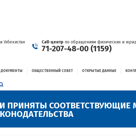
ДОКУМЕНТЫ
ОБЩЕСТВЕННЫЙ СОВЕТ
ОТКРЫТЫЕ ДАННЫЕ
КОНТАКТЫ
и Узбекистан
Call-центр
по обращениям физических и юрид
71-207-48-00 (1159)
ДОКУМЕНТЫ
ОБЩЕСТВЕННЫЙ СОВЕТ
ОТКРЫТЫЕ ДАННЫЕ
КОНТ
НИЦА
AGRAM
ЕТСЯ
ЫВАЕТСЯ
ЛИ ПРИНЯТЫ СООТВЕТСТВУЮЩИЕ 
КОНОДАТЕЛЬСТВА
ОМ