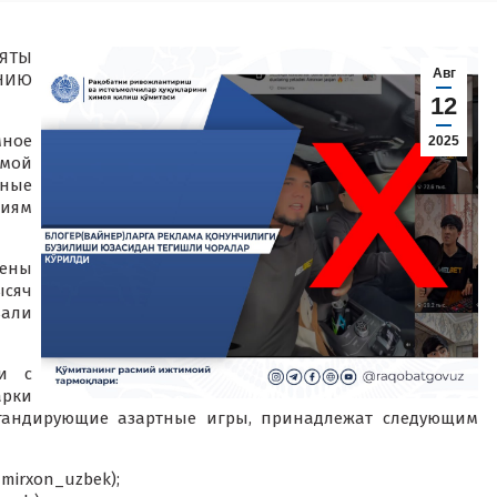
ЯТЫ
Авг
НИЮ
12
мное
2025
емой
ьные
ниям
лены
ысяч
вали
ки с
арки
пагандирующие азартные игры, принадлежат следующим
mirxon_uzbek);