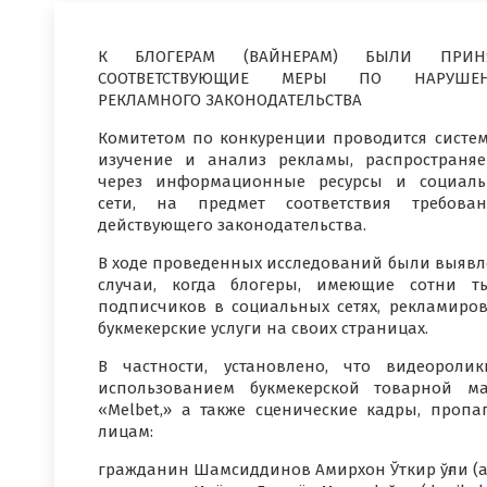
К БЛОГЕРАМ (ВАЙНЕРАМ) БЫЛИ ПРИН
СООТВЕТСТВУЮЩИЕ МЕРЫ ПО НАРУШЕ
РЕКЛАМНОГО ЗАКОНОДАТЕЛЬСТВА
Комитетом по конкуренции проводится систе
изучение и анализ рекламы, распространя
через информационные ресурсы и социал
сети, на предмет соответствия требова
действующего законодательства.
В ходе проведенных исследований были выяв
случаи, когда блогеры, имеющие сотни т
подписчиков в социальных сетях, рекламиро
букмекерские услуги на своих страницах.
В частности, установлено, что видеороли
использованием букмекерской товарной м
«Melbet,» а также сценические кадры, про
лицам:
гражданин Шамсиддинов Амирхон Ўткир ўғли (a