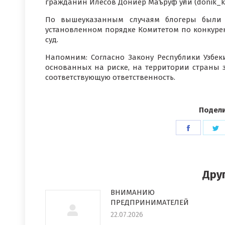
гражданин Илёсов Дониёр Маъруф ўғли (donik_kr
По вышеуказанным случаям блогеры были 
установленном порядке Комитетом по конкуре
суд.
Напомним: Согласно Закону Республики Узбеки
основанных на риске, на территории страны з
соответствующую ответственность.
Подели
Поделит
П
в
в
Faceboo
T
Дру
ВНИМАНИЮ
ПРЕДПРИНИМАТЕЛЕЙ
22.07.2026