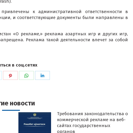
ash).
привлечены к административной ответственности в
нции, и соответствующие документы были направлены в
стан «О рекламе,» реклама азартных игр и других игр,
апрещена. Реклама такой деятельности влечет за собой
ться в соц.сетях
ься
оделиться
Поделиться
Поделиться
Поделиться
в
в
в
k
witter
Pinterest
WhatsApp
LinkedIn
гие новости
Требования законодательства о
коммерческой рекламе на веб-
сайтах государственных
органов