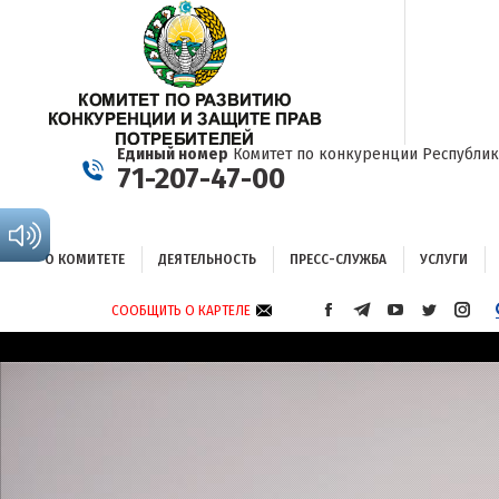
О КОМИТЕТЕ
ДЕЯТЕЛЬНОСТЬ
ПРЕСС-СЛУЖБА
УСЛУГИ
Единый номер
Комитет по конкуренции Республик
71-207-47-00
О КОМИТЕТЕ
ДЕЯТЕЛЬНОСТЬ
ПРЕСС-СЛУЖБА
УСЛУГИ
СООБЩИТЬ О КАРТЕЛЕ
СТРАНИЦА
СТРАНИЦА
СТРАНИЦА
СТРАНИЦА
СТРА
FACEBOOK
TELEGRAM
YOUTUBE
TWITTER
INST
ОТКРЫВАЕТСЯ
ОТКРЫВАЕТСЯ
ОТКРЫВАЕТСЯ
ОТКРЫВА
ОТКР
В
В
В
В
В
НОВОМ
НОВОМ
НОВОМ
НОВОМ
НОВ
ОКНЕ
ОКНЕ
ОКНЕ
ОКНЕ
ОКНЕ