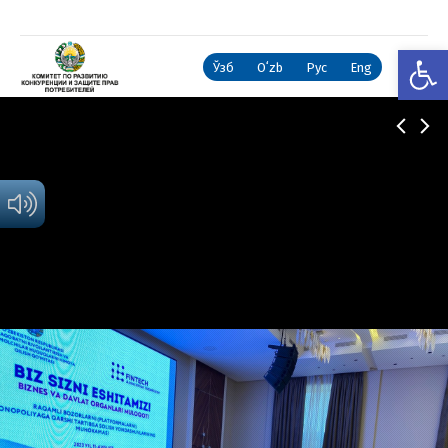
Откры
Ўзб
Oʻzb
Рус
Eng