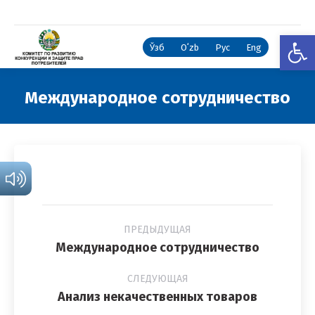
Откры
Ўзб
Oʻzb
Рус
Eng
Международное сотрудничество
Вы здесь:
Навигация
ПРЕДЫДУЩАЯ
по
Предыдущий
Международное сотрудничество
альбомам
альбом:
СЛЕДУЮЩАЯ
Следующий
Анализ некачественных товаров
альбом: