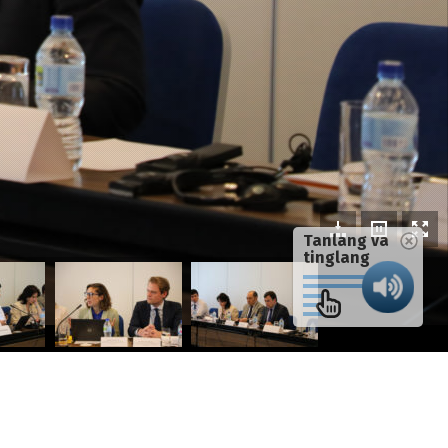
Tanlang va
tinglang