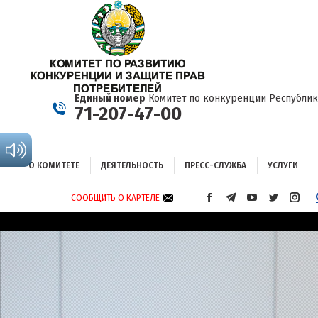
О КОМИТЕТЕ
ДЕЯТЕЛЬНОСТЬ
ПРЕСС-СЛУЖБА
УСЛУГИ
Единый номер
Комитет по конкуренции Республик
71-207-47-00
О КОМИТЕТЕ
ДЕЯТЕЛЬНОСТЬ
ПРЕСС-СЛУЖБА
УСЛУГИ
СООБЩИТЬ О КАРТЕЛЕ
СТРАНИЦА
СТРАНИЦА
СТРАНИЦА
СТРАНИЦА
СТРА
FACEBOOK
TELEGRAM
YOUTUBE
TWITTER
INST
ОТКРЫВАЕТСЯ
ОТКРЫВАЕТСЯ
ОТКРЫВАЕТСЯ
ОТКРЫВА
ОТКР
В
В
В
В
В
НОВОМ
НОВОМ
НОВОМ
НОВОМ
НОВ
ОКНЕ
ОКНЕ
ОКНЕ
ОКНЕ
ОКНЕ