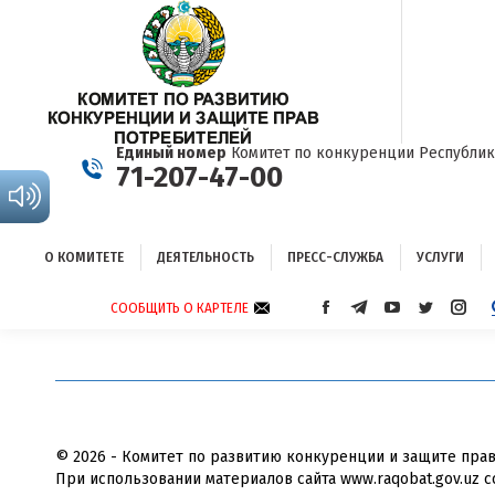
О КОМИТЕТЕ
ДЕЯТЕЛЬНОСТЬ
ПРЕСС-СЛУЖБА
УСЛУГИ
Единый номер
Комитет по конкуренции Республик
71-207-47-00
О КОМИТЕТЕ
ДЕЯТЕЛЬНОСТЬ
ПРЕСС-СЛУЖБА
УСЛУГИ
СООБЩИТЬ О КАРТЕЛЕ
СТРАНИЦА
СТРАНИЦА
СТРАНИЦА
СТРАНИЦА
СТРА
FACEBOOK
TELEGRAM
YOUTUBE
TWITTER
INST
ОТКРЫВАЕТСЯ
ОТКРЫВАЕТСЯ
ОТКРЫВАЕТСЯ
ОТКРЫВА
ОТКР
В
В
В
В
В
НОВОМ
НОВОМ
НОВОМ
НОВОМ
НОВ
ОКНЕ
ОКНЕ
ОКНЕ
ОКНЕ
ОКНЕ
© 2026 - Комитет по развитию конкуренции и защите пра
При использовании материалов сайта www.raqobat.gov.uz с