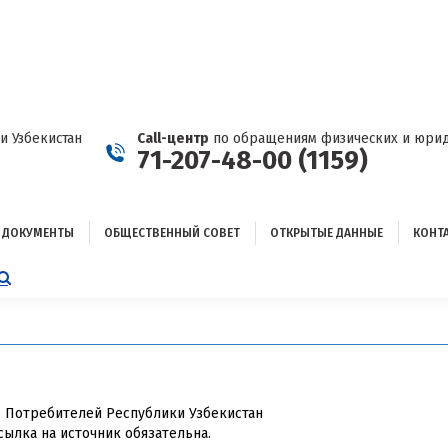
ДОКУМЕНТЫ
ОБЩЕСТВЕННЫЙ СОВЕТ
ОТКРЫТЫЕ ДАННЫЕ
КОНТАКТЫ
и Узбекистан
Call-центр
по обращениям физических и юрид
71-207-48-00 (1159)
ДОКУМЕНТЫ
ОБЩЕСТВЕННЫЙ СОВЕТ
ОТКРЫТЫЕ ДАННЫЕ
КОНТ
НИЦА
AGRAM
ЕТСЯ
ЫВАЕТСЯ
ОМ
в Потребителей Республики Узбекистан
сылка на источник обязательна.