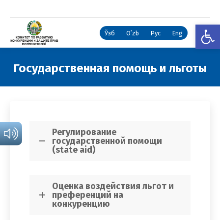
Откры
Ўзб
Oʻzb
Рус
Eng
Государственная помощь и льготы
Вы здесь:
Регулирование
государственной помощи
(state aid)
Оценка воздействия льгот и
преференций на
конкуренцию