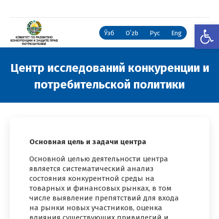
Откры
Ўзб
Oʻzb
Рус
Eng
Центр исследований конкуренции и
потребительской политики
Вы здесь:
Основная цель и задачи центра
Основной целью деятельности центра
является систематический анализ
состояния конкурентной среды на
товарных и финансовых рынках, в том
числе выявление препятствий для входа
на рынки новых участников, оценка
влияния существующих привилегий и