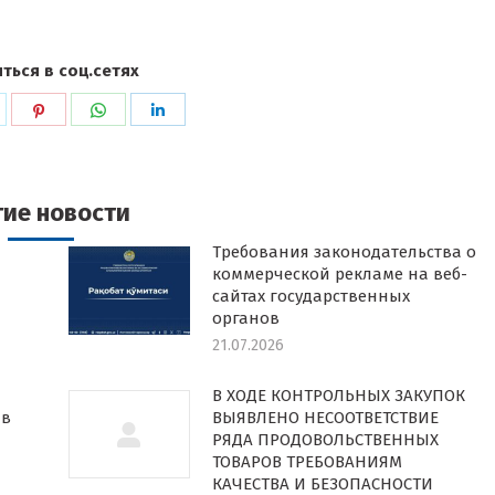
ться в соц.сетях
ься
оделиться
Поделиться
Поделиться
Поделиться
в
в
в
k
witter
Pinterest
WhatsApp
LinkedIn
гие новости
Требования законодательства о
коммерческой рекламе на веб-
сайтах государственных
органов
21.07.2026
В ХОДЕ КОНТРОЛЬНЫХ ЗАКУПОК
 в
ВЫЯВЛЕНО НЕСООТВЕТСТВИЕ
РЯДА ПРОДОВОЛЬСТВЕННЫХ
ТОВАРОВ ТРЕБОВАНИЯМ
КАЧЕСТВА И БЕЗОПАСНОСТИ