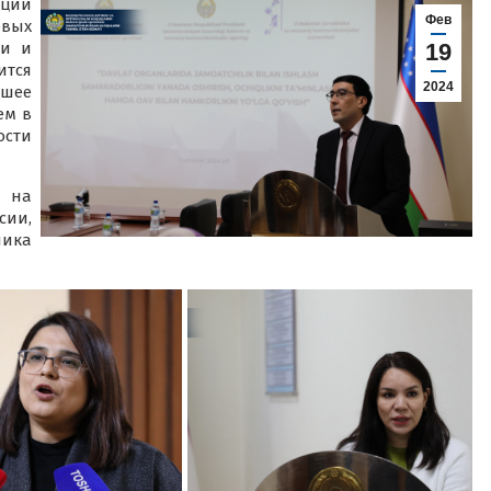
ции
Фев
овых
ки и
19
ится
2024
шее
ем в
ости
 на
сии,
ика