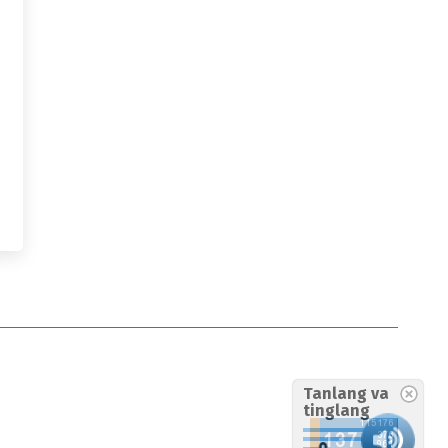
Tanlang va
tinglang