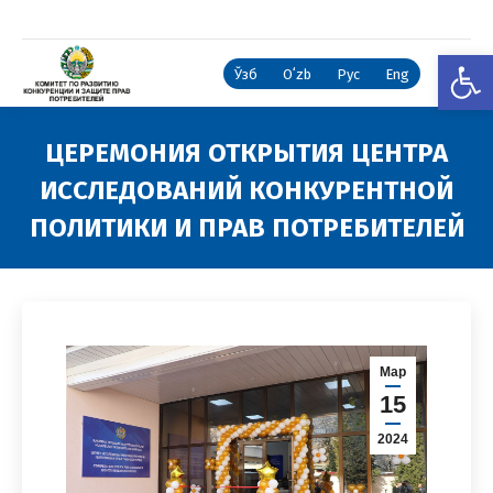
Откры
Ўзб
Oʻzb
Рус
Eng
ЦЕРЕМОНИЯ ОТКРЫТИЯ ЦЕНТРА
ИССЛЕДОВАНИЙ КОНКУРЕНТНОЙ
ПОЛИТИКИ И ПРАВ ПОТРЕБИТЕЛЕЙ
Вы здесь:
Мар
15
2024