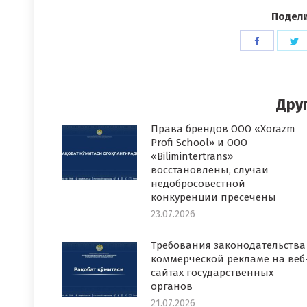
Подели
Поделит
П
в
в
Faceboo
T
Дру
Права брендов ООО «Xorazm
Profi School» и ООО
«Bilimintertrans»
восстановлены, случаи
недобросовестной
конкуренции пресечены
23.07.2026
Требования законодательства
коммерческой рекламе на веб
сайтах государственных
органов
21.07.2026