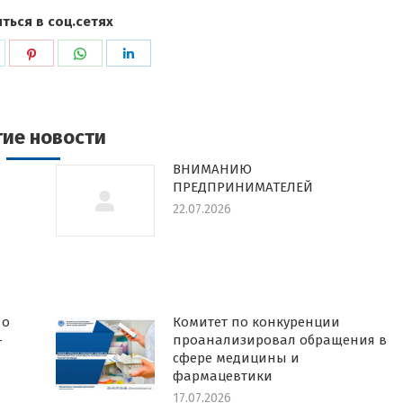
ться в соц.сетях
ься
оделиться
Поделиться
Поделиться
Поделиться
в
в
в
k
witter
Pinterest
WhatsApp
LinkedIn
гие новости
ВНИМАНИЮ
ПРЕДПРИНИМАТЕЛЕЙ
22.07.2026
 о
Комитет по конкуренции
-
проанализировал обращения в
сфере медицины и
фармацевтики
17.07.2026