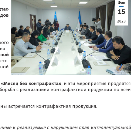
Фев
та»
15
дов
2023
кого
а ​​
тной
сс-
ьной
л «Месяц без контрафакта»
, и эти мероприятия продлятся
 борьба с реализацией контрафактной продукции по всей
аны встречается контрафактная продукция.
енные и реализуемые с нарушением прав интеллектуальной