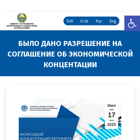
Откры
Ўзб
Oʻzb
Рус
Eng
БЫЛО ДАНО РАЗРЕШЕНИЕ НА
СОГЛАШЕНИЕ ОБ ЭКОНОМИЧЕСКОЙ
КОНЦЕНТАЦИИ
Вы здесь:
Июл
17
2025