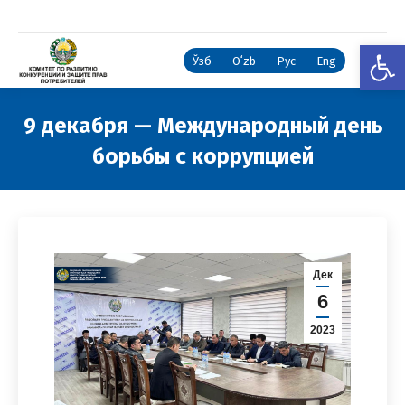
Откры
Ўзб
Oʻzb
Рус
Eng
9 декабря — Международный день
борьбы с коррупцией
Вы здесь:
Дек
6
2023